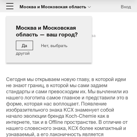
Москва и Московская область
Вход
Москва и Московская
область — ваш город?
Главная
Блог
KochChemie - Новая глава
Да
Нет, выбрать
KochChemie - Новая глава
другой
26.02.2021
Сегодня мы открываем новую главу, в которой идеи
не знают границ, в которой мы сами задаем
стандарты и сами превосходим их. Мы вычленили из
нашего логотипа самое главное и представили это в
форме, которая нас воплощает. Появление
изобразительного знака KCX знаменует собой
начало эволюции бренда Koch-Chemie как в
интернете, так и в Offline пространстве. В отличие от
нашего словесного знака, KCX более компактный и
узнаваемый, а его лаконичность является