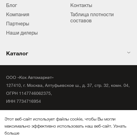
Блог
Контакты
Компания
Таблица плотности
составов
Партнеры
Наши дилеры
Каталог
ООО «Кох Автомаркет»
127410, г. Москва, Алтуфьевское ш., д. 37, стр. 32, комн. 04,
ОГРН 1147746062375,
ИНН 7734716954
©
2020
официальный дистрибьютор KochChemie Unna.
Этот веб-сайт использует файлы cookie, чтобы Вы могли
Все права защищены.
максимально эффективно использовать наш веб-сайт.
Узнать
больше
Политика конфиденциальности