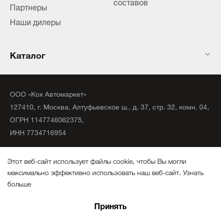
составов
Партнеры
Наши дилеры
Каталог
ООО «Кох Автомаркет»
127410, г. Москва, Алтуфьевское ш., д. 37, стр. 32, комн. 04,
ОГРН 1147746062375,
ИНН 7734716954
©
2020
официальный дистрибьютор KochChemie Unna.
Этот веб-сайт использует файлы cookie, чтобы Вы могли
Все права защищены.
максимально эффективно использовать наш веб-сайт.
Узнать
больше
Политика конфиденциальности
Выберите настройки cookie файлов
Создание сайтов
Принять
Минимальные