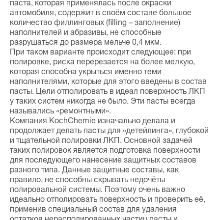
паста, которая применялась после окраски
автомобиля, содержит в своём составе большое
количество филлинговых (filling – заполнение)
наполнителей и абразивы, не способные
разрушаться до размера мельче 0,4 мкм.
При таком варианте происходит следующее: при
полировке, риска перерезается на более мелкую,
которая способна укрыться именно теми
наполнителями, которые для этого введены в состав
пасты. Цели отполировать в идеал поверхность ЛКП
у таких систем никогда не было. Эти пасты всегда
назывались «ремонтными».
Компания KochChemie изначально делала и
продолжает делать пасты для «детейлинга», глубокой
и тщательной полировки ЛКП. Основной задачей
таких полировок является подготовка поверхности
для последующего нанесение защитных составов
разного типа. Данные защитные составы, как
правило, не способны скрывать недочёты
полировальной системы. Поэтому очень важно
идеально отполировать поверхность и проверить её,
применив специальный состав для удаления
остатков нерасполированных частиц пасты и