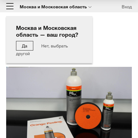
Москва и Московская область
Вход
Москва и Московская
область — ваш город?
Главная
Блог
One Cut & Finish P6.01
Да
Нет, выбрать
One Cut & Finish P6.01
другой
08.12.2020