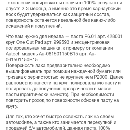
технологии полировки вы получите 100% результат и
спустя 2-3 месяца, а именно это время карнаубский
воск будет удерживаться как защитный состав,
поверхность останется идеальной без каких-либо
искажений и помутнений.
Что вам нужно для идеала — паста P6.01 арт. 428001
круг One Cut Pad арт. 999593 и эксцентриковая
полировальная машинка, к примеру от компании
Autech модель Au-061501150B15 арт. Au-
061501150B15.
Поверхность лака предварительно необходимо
вышлифовывать при помощи наждачной бумаги или
тризака с зернистостью не крупнее чем P2000. Далее
равномерно нанести на круг полировальную пасту и
полировать до получения прозрачности в массе
пасты (практически начисто). При необходимости
повторить проход по поверхности обновив пасту на
кругу.
Для тех, кто хочет быстро освежать лак на своём
автомобиле, а также кто занимается перекупкой и
продажей б/у автомобилей, данная паста 100%