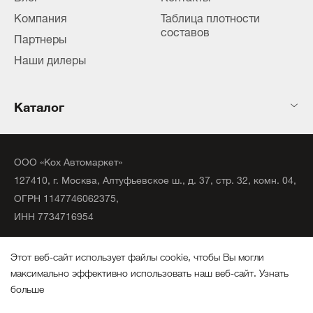
Компания
Таблица плотности
составов
Партнеры
Наши дилеры
Каталог
ООО «Кох Автомаркет»
127410, г. Москва, Алтуфьевское ш., д. 37, стр. 32, комн. 04,
ОГРН 1147746062375,
ИНН 7734716954
©
2020
официальный дистрибьютор KochChemie Unna.
Этот веб-сайт использует файлы cookie, чтобы Вы могли
Все права защищены.
максимально эффективно использовать наш веб-сайт.
Узнать
больше
Политика конфиденциальности
Выберите настройки cookie файлов