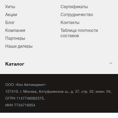
Хиты
Сертификаты
Акции
Сотрудничество
Блог
Контакты
Компания
Таблица плотности
составов
Партнеры
Наши дилеры
Каталог
ООО «Кох Автомаркет»
127410, г. Москва, Алтуфьевское ш., д. 37, стр. 32, комн. 04,
ОГРН 1147746062375,
ИНН 7734716954
©
2020
официальный дистрибьютор KochChemie Unna.