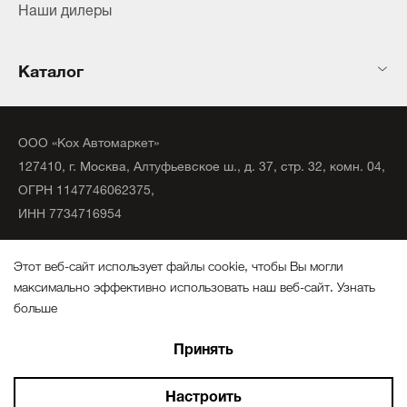
Наши дилеры
Каталог
ООО «Кох Автомаркет»
127410, г. Москва, Алтуфьевское ш., д. 37, стр. 32, комн. 04,
ОГРН 1147746062375,
ИНН 7734716954
©
2020
официальный дистрибьютор KochChemie Unna.
Этот веб-сайт использует файлы cookie, чтобы Вы могли
Все права защищены.
максимально эффективно использовать наш веб-сайт.
Узнать
больше
Политика конфиденциальности
Выберите настройки cookie файлов
Создание сайтов
Принять
Минимальные
Аналитические/Функциональные
Настроить