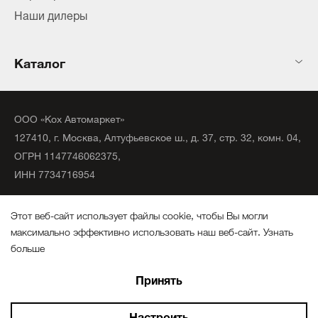
Наши дилеры
Каталог
ООО «Кох Автомаркет»
127410, г. Москва, Алтуфьевское ш., д. 37, стр. 32, комн. 04,
ОГРН 1147746062375,
ИНН 7734716954
©
2020
официальный дистрибьютор KochChemie Unna.
Этот веб-сайт использует файлы cookie, чтобы Вы могли
Все права защищены.
максимально эффективно использовать наш веб-сайт.
Узнать
больше
Политика конфиденциальности
Выберите настройки cookie файлов
Создание сайтов
Принять
Минимальные
Аналитические/Функциональные
Настроить