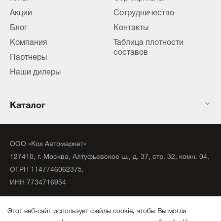
Акции
Сотрудничество
Блог
Контакты
Компания
Таблица плотности
составов
Партнеры
Наши дилеры
Каталог
ООО «Кох Автомаркет»
127410, г. Москва, Алтуфьевское ш., д. 37, стр. 32, комн. 04,
ОГРН 1147746062375,
ИНН 7734716954
©
2020
официальный дистрибьютор KochChemie Unna.
Этот веб-сайт использует файлы cookie, чтобы Вы могли
Все права защищены.
максимально эффективно использовать наш веб-сайт.
Узнать