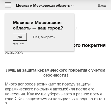
Москва и Московская область
Вход
Москва и Московская
область — ваш город?
Главная
Блог
Проблемы и их решения
Лучшая защита керамического покрытия
Да
Нет, выбрать
другой
Лучшая защита керамического покрытия
26.06.2023
Лучшая защита керамического покрытия с учётом
сезонности !
Много вопросов возникает по поводу защиты
керамического покрытия автомобиля после его
нанесения. Как лучше уберечь авто в разное время
года ? Как защититься от кальциевых и водных пятен
?