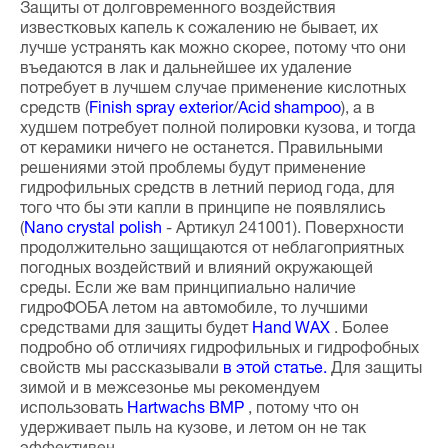
Защиты от долговременного воздействия
известковых капель к сожалению не бывает, их
лучше устранять как можно скорее, потому что они
въедаются в лак и дальнейшее их удаление
потребует в лучшем случае применение кислотных
средств (
Finish spray exterior
/
Acid shampoo
), а в
худшем потребует полной полировки кузова, и тогда
от керамики ничего не останется. Правильными
решениями этой проблемы будут применение
гидрофильных средств в летний период года, для
того что бы эти капли в принципе не появлялись
(
Nano crystal polish
- Артикул 241001).
Поверхности
продолжительно защищаются от неблагоприятных
погодных воздействий и влияний окружающей
среды. Если же вам принципиально наличие
гидроФОБА летом на автомобиле, то лучшими
средствами для защиты будет
Hand WAX
. Более
подробно об отличиях гидрофильных и гидрофобных
свойств мы рассказывали
в этой статье
.
Для защиты
зимой и в межсезонье мы рекомендуем
использовать
Hartwachs BMP
, потому что он
удерживает пыль на кузове, и летом он не так
эффективен.