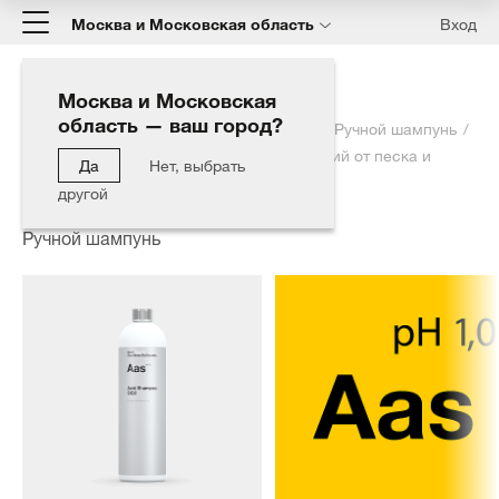
Москва и Московская область
Вход
Москва и Московская
область — ваш город?
Главная
Каталог
Мойка автомобиля
Ручной шампунь
ACID SHAMPOO SiO2 - Глубоко очищающий от песка и
Да
Нет, выбрать
частиц металла шампунь
другой
Ручной шампунь