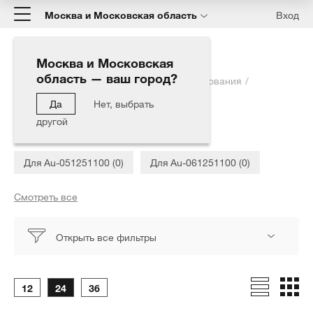
Москва и Московская область
Вход
Москва и Московская
область — ваш город?
Главная
Каталог
Запчасти для оборудования
Запчасти для ПМ
Да
Нет, выбрать
другой
Запчасти для ПМ
Для Au-051251100 (0)
Для Au-061251100 (0)
Для Au-061501150B (0)
Для Au-061501150B15 (0)
Для Au-061501150B21 (0)
Для Au-0675710 mini (0)
Открыть все фильтры
Для Au-071251100 (0)
Для Au-071251380 (0)
Для Au-071501200R (0)
Для Au-08125950 (0)
12
24
36
Для Au-081501010 (0)
Для Au-3026-3 (0)