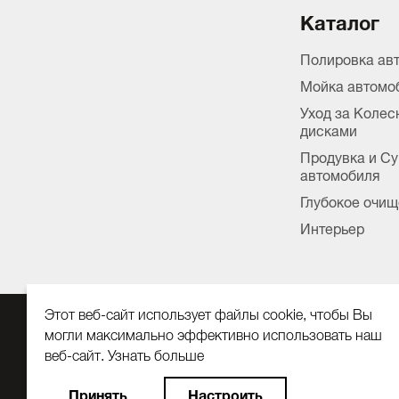
Каталог
Полировка ав
Мойка автомо
Уход за Коле
дисками
Продувка и С
автомобиля
Глубокое очищ
Интерьер
Этот веб-сайт использует файлы cookie, чтобы Вы
могли максимально эффективно использовать наш
ООО «Кох Автомаркет»
веб-сайт.
Узнать больше
127410, г. Москва, Алтуфьевское ш., д. 37, стр. 32, комн. 04
Выберите настройки cookie файлов
ОГРН 1147746062375,
Принять
Настроить