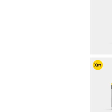
Артикул: 999363 MW
Салфетка из микрофибры для
протирки стекла Microfaser-
Waffeltuch, комплект 4 штуки
3 114.30 руб./шт.