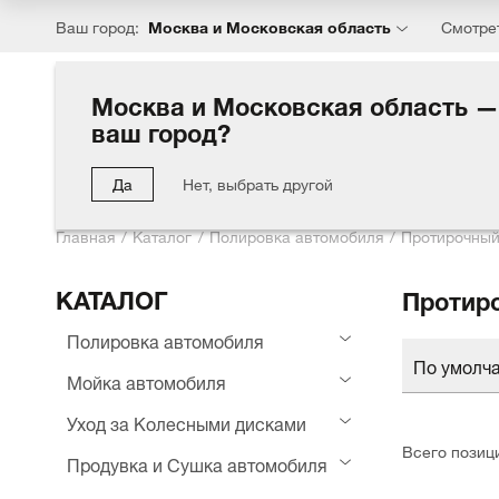
Москва и Московская область
Ваш город:
Смотре
Москва и Московская область —
ваш город?
Каталог
Хиты
Акции
Блог
Компания
Партн
Да
Нет, выбрать другой
Главная
Каталог
Полировка автомобиля
Протирочный
КАТАЛОГ
Протир
Полировка автомобиля
По умолч
Мойка автомобиля
Уход за Колесными дисками
Всего позиц
Продувка и Сушка автомобиля