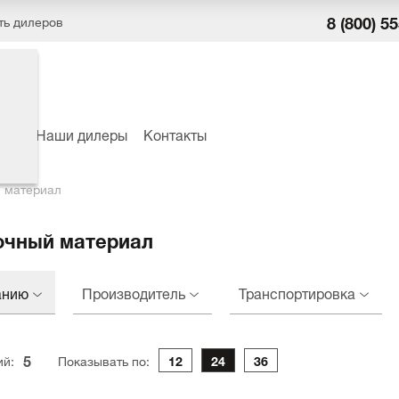
8 (800) 5
ть дилеров
ёры
Наши дилеры
Контакты
 материал
очный материал
анию
Производитель
Транспортировка
5
ий:
Показывать по:
12
24
36