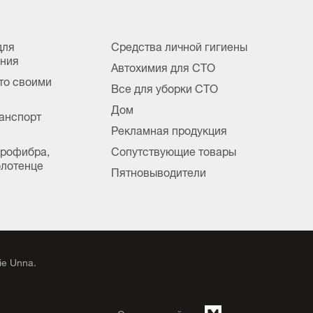
для
Средства личной гигиены
ания
Автохимия для СТО
вто своими
Все для уборки СТО
Дом
анспорт
Рекламная продукция
крофибра,
Сопутствующие товары
лотенце
Пятновыводители
e Unna.
Создание сайтов