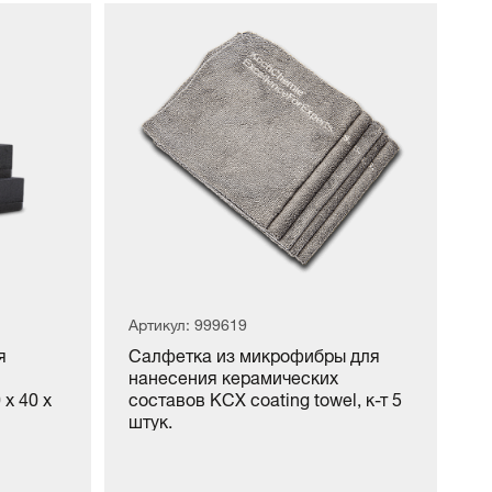
Артикул: 999619
я
Cалфетка из микрофибры для
нанесения керамических
 x 40 x
составов KCX coating towel, к-т 5
штук.