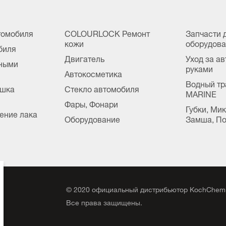
томобиля
COLOURLOCK Ремонт
Запчасти 
кожи
оборудов
биля
Двигатель
Уход за а
сными
руками
Автокосметика
Водный тр
ушка
Стекло автомобиля
MARINE
Фары, Фонари
Губки, Ми
ение лака
Оборудование
Замша, По
©
2020
официальный дистрибьютор KochChemi
,
Все права защищены.