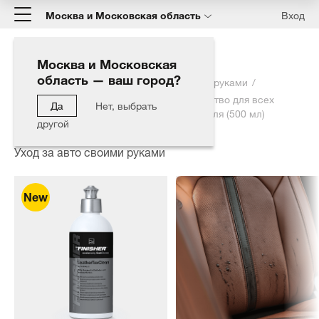
Москва и Московская область
Вход
Москва и Московская
область — ваш город?
Главная
Каталог
Уход за авто своими руками
LeatherTexClean - Мягкое чистящее средство для всех
Да
Нет, выбрать
видов окрашенной гладкой кожи и текстиля (500 мл)
другой
Уход за авто своими руками