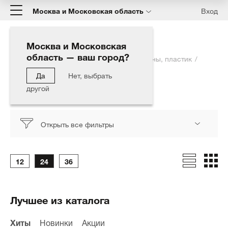
Москва и Московская область
Вход
Москва и Московская
область — ваш город?
Главная
Каталог
Автокосметика
Шины, пластик
Покраска пластика
Да
Нет, выбрать
другой
Покраска пластика
Открыть все фильтры
12
24
36
Лучшее из каталога
Хиты
Новинки
Акции