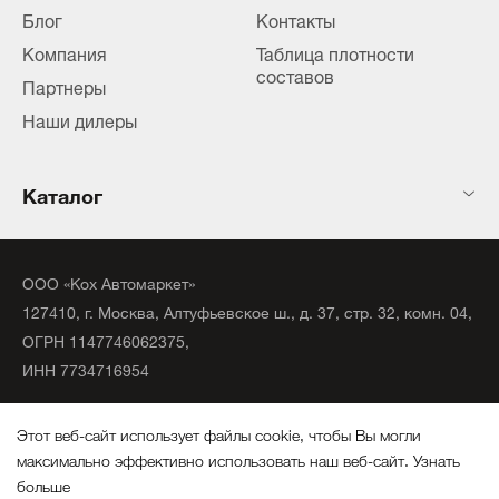
Блог
Контакты
Компания
Таблица плотности
составов
Партнеры
Наши дилеры
Каталог
ООО «Кох Автомаркет»
127410, г. Москва, Алтуфьевское ш., д. 37, стр. 32, комн. 04,
ОГРН 1147746062375,
ИНН 7734716954
©
2020
официальный дистрибьютор KochChemie Unna.
Этот веб-сайт использует файлы cookie, чтобы Вы могли
Все права защищены.
максимально эффективно использовать наш веб-сайт.
Узнать
больше
Политика конфиденциальности