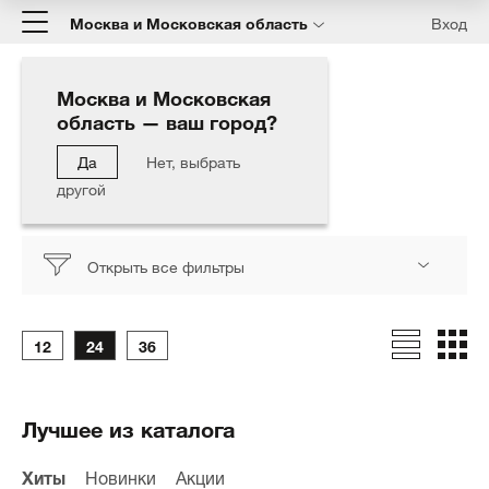
Москва и Московская область
Вход
Москва и Московская
область — ваш город?
Главная
Каталог
Оборудование
Системы Дозации Химии
Seko дозатор
Да
Нет, выбрать
другой
Seko дозатор
Открыть все фильтры
12
24
36
Лучшее из каталога
Хиты
Новинки
Акции