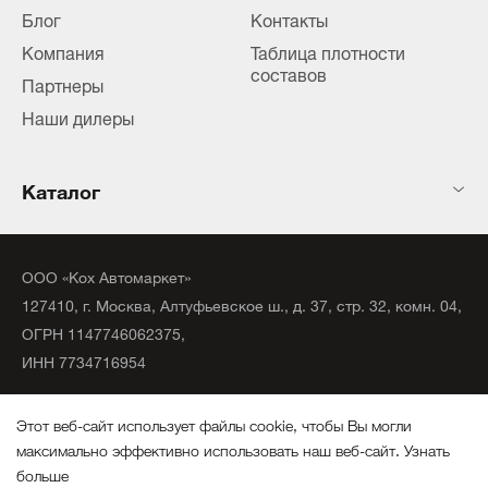
Блог
Контакты
Компания
Таблица плотности
составов
Партнеры
Наши дилеры
Каталог
ООО «Кох Автомаркет»
127410, г. Москва, Алтуфьевское ш., д. 37, стр. 32, комн. 04,
ОГРН 1147746062375,
ИНН 7734716954
©
2020
официальный дистрибьютор KochChemie Unna.
Этот веб-сайт использует файлы cookie, чтобы Вы могли
Все права защищены.
максимально эффективно использовать наш веб-сайт.
Узнать
больше
Политика конфиденциальности