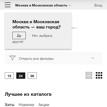
Москва и Московская область
Вход
Москва и Московская
область — ваш город?
Главная
Каталог
Полировка автомобиля
Подложка для кругов
147мм/М14
Да
Нет, выбрать
другой
147мм/М14
Открыть все фильтры
12
24
36
Лучшее из каталога
Хиты
Новинки
Акции