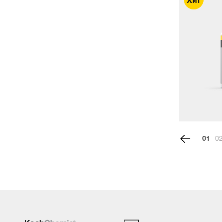
Салфетка из микрофибры для
протирки стекла Microfaser-
Waffeltuch, комплект 4 штуки
3 114.30 руб./шт.
1