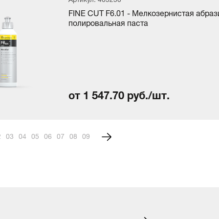
FINE CUT F6.01 - Мелкозернистая абра
полировальная паста
от 1 547.70 руб./шт.
2
3
4
5
6
7
8
9