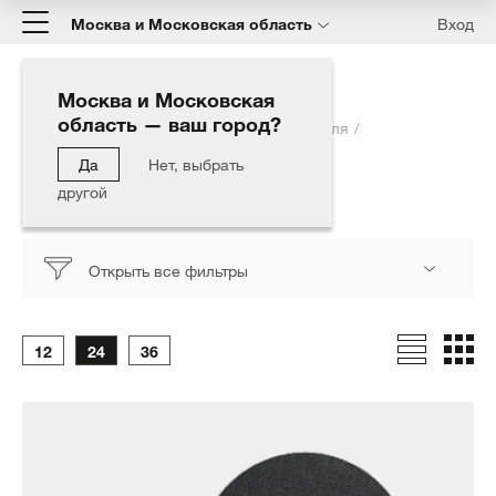
Москва и Московская область
Вход
Москва и Московская
область — ваш город?
Главная
Каталог
Полировка автомобиля
Подложка для кругов
73 мм / М14
Да
Нет, выбрать
другой
73 мм / М14
Открыть все фильтры
12
24
36