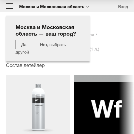
Москва и Московская область
Вход
Москва и Московская
область — ваш город?
Главная
Каталог
Полировка автомобиля
Состав детейлер
Да
Нет, выбрать
Wash & Finish - Мойка без воды + защита (1 л.)
другой
Состав детейлер