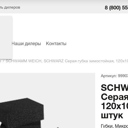
8 (800) 5
ть дилеров
ёры
Наши дилеры
Контакты
е
SCHWAMM WEICH, SCHWARZ Серая губка химостойкая, 120x100
Артикул: 9990
SCHW
Серая
120x1
штук
Губки, Микр