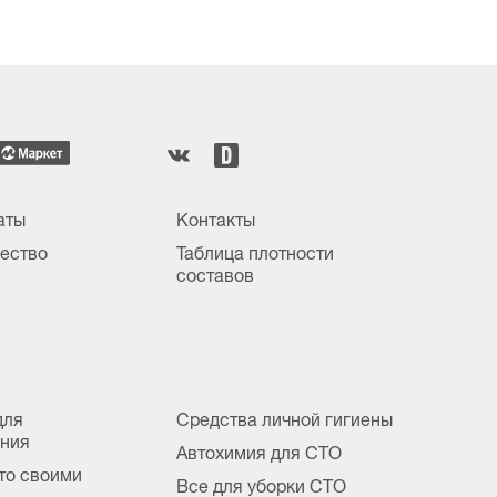
аты
Контакты
ество
Таблица плотности
составов
для
Средства личной гигиены
ания
Автохимия для СТО
вто своими
Все для уборки СТО