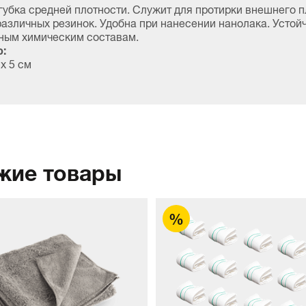
губка средней плотности. Служит для протирки внешнего п
различных резинок. Удобна при нанесении нанолака. Устой
ным химическим составам.
:
 х 5 см
жие товары