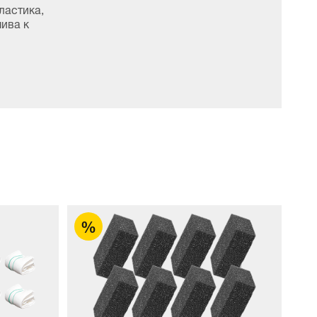
ластика,
чива к