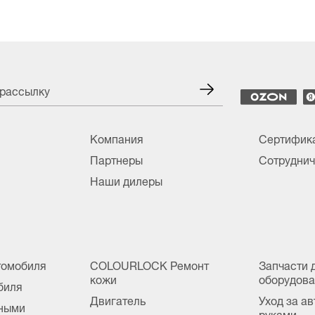
 рассылку
Компания
Сертифик
Партнеры
Сотруднич
Наши дилеры
томобиля
COLOURLOCK Ремонт
Запчасти 
кожи
оборудов
биля
Двигатель
Уход за а
сными
руками