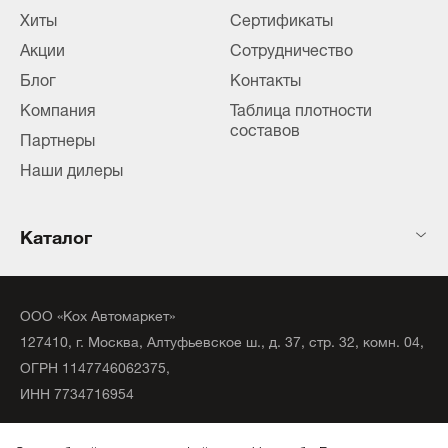
Хиты
Сертификаты
Акции
Сотрудничество
Блог
Контакты
Компания
Таблица плотности
составов
Партнеры
Наши дилеры
Каталог
ООО «Кох Автомаркет»
127410, г. Москва, Алтуфьевское ш., д. 37, стр. 32, комн. 04,
ОГРН 1147746062375,
ИНН 7734716954
©
2020
официальный дистрибьютор KochChemie Unna.