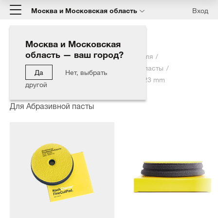
Москва и Московская область
Вход
Москва и Московская
область — ваш город?
Главная
Каталог
Полировка автомобиля
Полировальные круги
Для Абразивной пасты
Да
Нет, выбрать
Fine Cut Pad - полировальный круг 126 x 23 mm
другой
Для Абразивной пасты