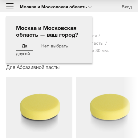
Москва и Московская область
Вход
Москва и Московская
область — ваш город?
Главная
Каталог
Полировка автомобиля
Полировальные круги
Для Абразивной пасты
Да
Нет, выбрать
Полировальный круг Полутвердый Ø 160 x 30 мм.
другой
Для Абразивной пасты