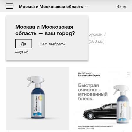
Москва и Московская область
Вход
Москва и Московская
область — ваш город?
Главная
Каталог
Уход за авто своими руками
ALLROUNDQUICKSHINE - Быстрый блеск (500 мл)
Да
Нет, выбрать
другой
Уход за авто своими руками