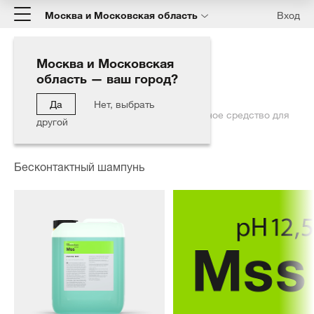
Москва и Московская область
Вход
Москва и Московская
область — ваш город?
Главная
Каталог
Мойка автомобиля
Бесконтактный шампунь
Да
Нет, выбрать
MULTI STAR SIO2 - Бесконтактное щелочное средство для
другой
предварительной мойки автомобиля
Бесконтактный шампунь