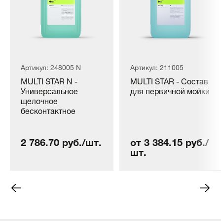
Артикул: 248005 N
Артикул: 211005
MULTI STAR N -
MULTI STAR - Состав
Универсальное
для первичной мойки
щелочное
бесконтактное
моющее средство
под разные типы
2 786.70 руб./шт.
от 3 384.15 руб./
воды, (5л).
шт.