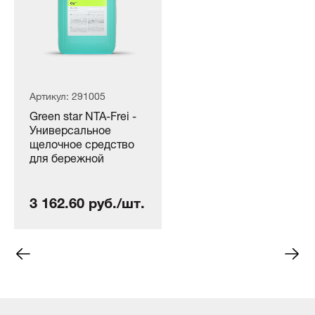
Артикул: 291005
Green star NTA-Frei -
Универсальное
щелочное средство
для бережной
первичной мойки
поверхностей без
3 162.60 руб./шт.
NTA* (5 кг)