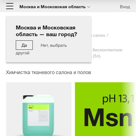
Москва и Московская область
Вход
Москва и Московская
область — ваш город?
Главная
Каталог
Интерьер
Тканевый салон
Химчистка тканевого салона и полов
Да
Нет, выбрать
MULTI STAR N - Универсальное щелочное бесконтактное
другой
моющее средство под разные типы воды, (5л).
Химчистка тканевого салона и полов