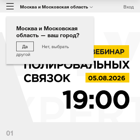
Москва и Московская область
Вход
Москва и Московская
область — ваш город?
Да
Нет, выбрать
другой
01
02
03
04
05
06
07
08
09
10