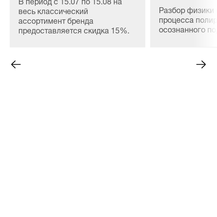
В период с 15.07 по 15.08 на
Разбор физики 
весь классический
процесса полир
ассортимент бренда
осознанного п
предоставляется скидка 15%.
материалов, сн
расхода и безо
ЛКП любой сло