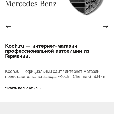
полировкой, придавая кузову
только эффект
невероятный блеск. Мелкие
приятным.
царапины и потертости стали
практически незаметными, и я
Клиенты уже о
был приятно удивлён тем, как
автомобили б
LACK-POLISH GRUN P1.03 смог
обработки, и 
восстановить внешний вид
что можем пре
моего автомобиля.Кроме того,
высокий уров
Koch.ru — интернет-магазин
полироль содержит воск,
уверены, что 
профессиональной автохимии из
который обеспечивает
frei станет н
Германии.
дополнительную защиту от
помощником в
внешних воздействий. После
поможет нам 
полировки я заметил, что вода
автомобили н
и грязь легче скатываются с
идеальном со
Koch.ru — официальный сайт / интернет-магазин
поверхности, что значительно
представительства завода «Koch - Chemie GmbH» в
упрощает уход за автомобилем.
Приходите к 
России.
Не забудьте перед
РАДУГИ", и вы
Наша цель — обеспечить максимально возможное
использованием обязательно
в качестве п
количество потребителей лучшей продукцией и
взболтать средство — это
CHEMIE! Мы с
обеспечить время поставки товара в любую точку
важно для достижения
ждем вас и го
России за один день. Мы сокращаем расстояния и
наилучшего результата! И не
автомобиль б
связываем Ваш заказ с дилером Вашего региона.
могу не отметить приятный
Заказав товар через данный сайт, Вы можете быть