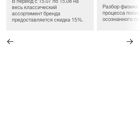
В период с 15.07 по 15.08 на
Разбор физики 
весь классический
процесса полир
ассортимент бренда
осознанного п
предоставляется скидка 15%.
материалов, сн
расхода и безо
ЛКП любой сло