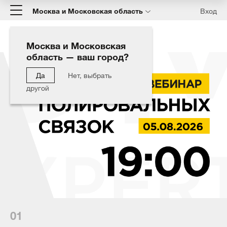
Москва и Московская область
Вход
Москва и Московская
область — ваш город?
Да
Нет, выбрать
другой
01
02
03
04
05
06
07
08
09
10