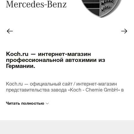
полировкой, придавая кузову
только эффект
невероятный блеск. Мелкие
приятным.
царапины и потертости стали
практически незаметными, и я
Клиенты уже о
был приятно удивлён тем, как
автомобили б
LACK-POLISH GRUN P1.03 смог
обработки, и 
восстановить внешний вид
что можем пре
моего автомобиля.Кроме того,
высокий уров
Koch.ru — интернет-магазин
полироль содержит воск,
уверены, что 
профессиональной автохимии из
который обеспечивает
frei станет н
Германии.
дополнительную защиту от
помощником в
внешних воздействий. После
поможет нам 
полировки я заметил, что вода
автомобили н
и грязь легче скатываются с
идеальном со
Koch.ru — официальный сайт / интернет-магазин
поверхности, что значительно
представительства завода «Koch - Chemie GmbH» в
упрощает уход за автомобилем.
Приходите к 
России.
Не забудьте перед
РАДУГИ", и вы
Наша цель — обеспечить максимально возможное
использованием обязательно
в качестве п
количество потребителей лучшей продукцией и
взболтать средство — это
CHEMIE! Мы с
обеспечить время поставки товара в любую точку
важно для достижения
ждем вас и го
России за один день. Мы сокращаем расстояния и
наилучшего результата! И не
автомобиль б
связываем Ваш заказ с дилером Вашего региона.
могу не отметить приятный
Заказав товар через данный сайт, Вы можете быть