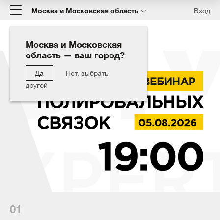
Москва и Московская область
Вход
Москва и Московская
область — ваш город?
Да
Нет, выбрать
другой
01
02
03
04
05
06
07
08
09
10