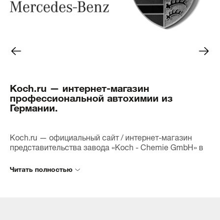
полировкой, придавая кузову
только эффект
невероятный блеск. Мелкие
приятным.
царапины и потертости стали
практически незаметными, и я
Клиенты уже о
был приятно удивлён тем, как
автомобили б
LACK-POLISH GRUN P1.03 смог
обработки, и 
восстановить внешний вид
что можем пре
моего автомобиля.Кроме того,
высокий уров
Koch.ru — интернет-магазин
полироль содержит воск,
уверены, что 
профессиональной автохимии из
который обеспечивает
frei станет н
Германии.
дополнительную защиту от
помощником в
внешних воздействий. После
поможет нам 
полировки я заметил, что вода
автомобили н
и грязь легче скатываются с
идеальном со
Koch.ru — официальный сайт / интернет-магазин
поверхности, что значительно
представительства завода «Koch - Chemie GmbH» в
упрощает уход за автомобилем.
Приходите к 
России.
Не забудьте перед
РАДУГИ", и вы
Наша цель — обеспечить максимально возможное
использованием обязательно
в качестве п
количество потребителей лучшей продукцией и
взболтать средство — это
CHEMIE! Мы с
обеспечить время поставки товара в любую точку
важно для достижения
ждем вас и го
России за один день. Мы сокращаем расстояния и
наилучшего результата! И не
автомобиль б
связываем Ваш заказ с дилером Вашего региона.
могу не отметить приятный
Заказав товар через данный сайт, Вы можете быть