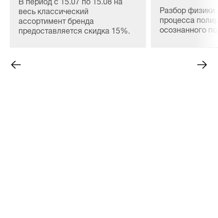
В период с 15.07 по 15.08 на
Разбор физики 
весь классический
процесса полир
ассортимент бренда
осознанного п
предоставляется скидка 15%.
материалов, сн
расхода и безо
ЛКП любой сло