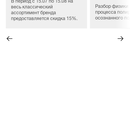
В период с 15.07 по 15.08 на
Разбор физики 
весь классический
процесса полир
ассортимент бренда
осознанного п
предоставляется скидка 15%.
материалов, сн
расхода и безо
ЛКП любой сло