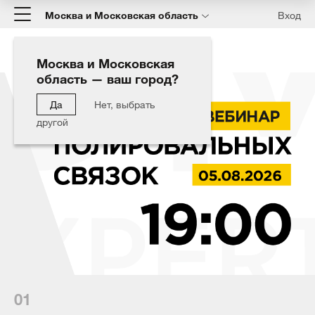
Москва и Московская область
Вход
Москва и Московская
область — ваш город?
Да
Нет, выбрать
другой
01
02
03
04
05
06
07
08
09
10