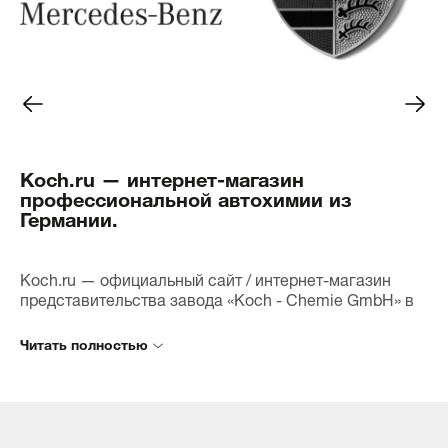
полировкой, придавая кузову
только эффект
невероятный блеск. Мелкие
приятным.
царапины и потертости стали
практически незаметными, и я
Клиенты уже о
был приятно удивлён тем, как
автомобили б
LACK-POLISH GRUN P1.03 смог
обработки, и 
восстановить внешний вид
что можем пре
моего автомобиля.Кроме того,
высокий уров
Koch.ru — интернет-магазин
полироль содержит воск,
уверены, что 
профессиональной автохимии из
который обеспечивает
frei станет н
Германии.
дополнительную защиту от
помощником в
внешних воздействий. После
поможет нам 
полировки я заметил, что вода
автомобили н
и грязь легче скатываются с
идеальном со
Koch.ru — официальный сайт / интернет-магазин
поверхности, что значительно
представительства завода «Koch - Chemie GmbH» в
упрощает уход за автомобилем.
Приходите к 
России.
Не забудьте перед
РАДУГИ", и вы
Наша цель — обеспечить максимально возможное
использованием обязательно
в качестве п
количество потребителей лучшей продукцией и
взболтать средство — это
CHEMIE! Мы с
обеспечить время поставки товара в любую точку
важно для достижения
ждем вас и го
России за один день. Мы сокращаем расстояния и
наилучшего результата! И не
автомобиль б
связываем Ваш заказ с дилером Вашего региона.
могу не отметить приятный
Заказав товар через данный сайт, Вы можете быть