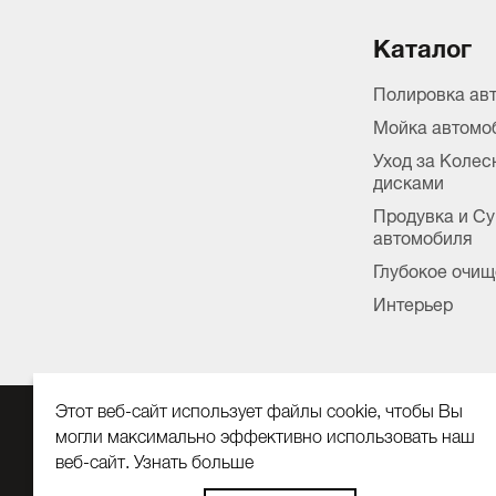
Каталог
Полировка ав
Мойка автомо
Уход за Коле
дисками
Продувка и С
автомобиля
Глубокое очищ
Интерьер
Этот веб-сайт использует файлы cookie, чтобы Вы
могли максимально эффективно использовать наш
ООО «Кох Автомаркет»
веб-сайт.
Узнать больше
127410, г. Москва, Алтуфьевское ш., д. 37, стр. 32, комн. 04
Выберите настройки cookie файлов
ОГРН 1147746062375,