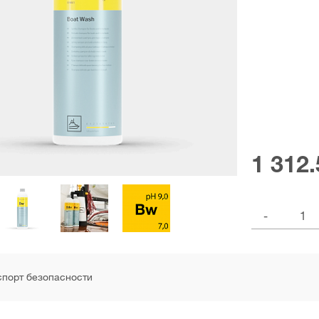
1 312.
-
порт безопасности