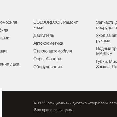
томобиля
COLOURLOCK Ремонт
Запчасти 
кожи
оборудов
биля
Двигатель
Уход за а
сными
руками
Автокосметика
Водный тр
ушка
Стекло автомобиля
MARINE
Фары, Фонари
Губки, Ми
ение лака
Оборудование
Замша, По
©
2020
официальный дистрибьютор KochChemi
,
Все права защищены.