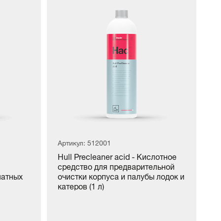
Артикул: 512001
Ар
Hull Precleaner acid - Кислотное
Hu
средство для предварительной
Щ
натных
очистки корпуса и палубы лодок и
п
катеров (1 л)
к
(1