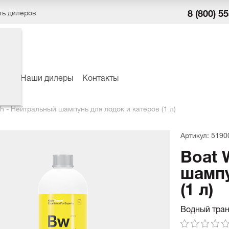
8 (800) 5
ть дилеров
ёры
Наши дилеры
Контакты
h - Нейтральный шампунь для лодок и катеров (1 л)
Артикул: 5190
Boat 
шампу
(1 л)
Водный тра