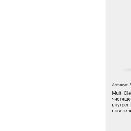
Артикул: 513001
Артикул: 
Hull Precleaner alkaline -
Multi Cl
Щелочное средство для
чистяще
 и
предварительной очистки
внутрен
корпуса и палубы лодок и катеров
поверхно
(1 л)
л)