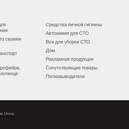
для
Средства личной гигиены
ания
Автохимия для СТО
вто своими
Все для уборки СТО
Дом
анспорт
Рекламная продукция
крофибра,
Сопутствующие товары
лотенце
Пятновыводители
e Unna.