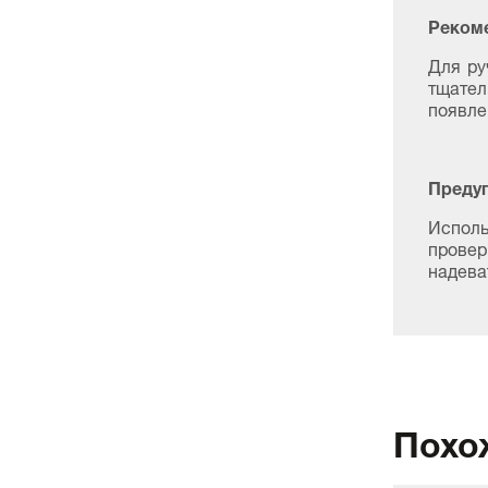
Рекоме
Для ру
тщател
появле
Преду
Исполь
провер
надева
Похо