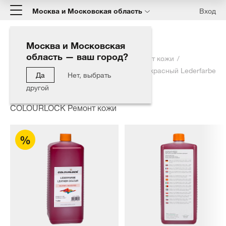
Москва и Московская область
Вход
Москва и Московская
область — ваш город?
Главная
Каталог
COLOURLOCK Ремонт кожи
Краска для кожи COLOURLOCK кроваво-красный Lederfarbe
Да
Нет, выбрать
blutrot 1000мл
другой
COLOURLOCK Ремонт кожи