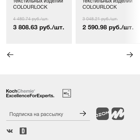
текстильных изделий
текстильных изделий
COLOURLOCK
COLOURLOCK
Alcantara und
Alcantara und
4 480.74 руб./шт.
3 048.21 руб./шт.
Textilreiniger, 1000 мл
Textilreiniger 500 мл
3 808.63 руб./шт.
2 590.98 руб./шт.
Подписка на рассылку