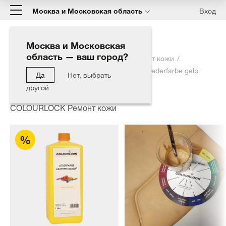
Москва и Московская область
Вход
Москва и Московская
область — ваш город?
Главная
Каталог
COLOURLOCK Ремонт кожи
Краска для кожи COLOURLOCK желтый Lederfarbe gelb
Да
Нет, выбрать
1000мл
другой
COLOURLOCK Ремонт кожи