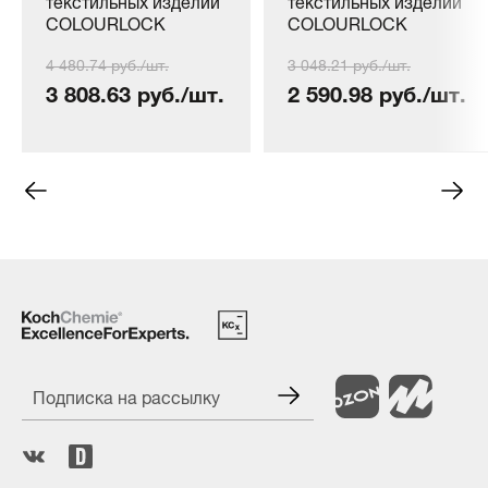
текстильных изделий
текстильных изделий
COLOURLOCK
COLOURLOCK
Alcantara und
Alcantara und
4 480.74 руб./шт.
3 048.21 руб./шт.
Textilreiniger, 1000 мл
Textilreiniger 500 мл
3 808.63 руб./шт.
2 590.98 руб./шт.
Подписка на рассылку