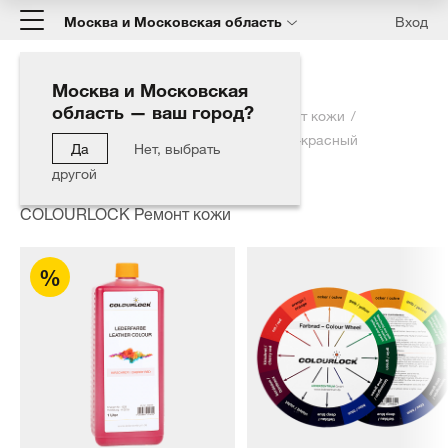
Москва и Московская область
Вход
Москва и Московская
область — ваш город?
Главная
Каталог
COLOURLOCK Ремонт кожи
Краска для кожи COLOURLOCK вишнево-красный
Да
Нет, выбрать
Lederfarbe kirschrot 1000 мл
другой
COLOURLOCK Ремонт кожи