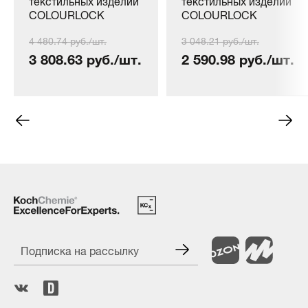
текстильных изделий
текстильных изделий
COLOURLOCK
COLOURLOCK
Alcantara und
Alcantara und
4 480.74 руб./шт.
3 048.21 руб./шт.
Textilreiniger, 1000 мл
Textilreiniger 500 мл
3 808.63 руб./шт.
2 590.98 руб./шт.
Подписка на рассылку