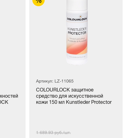
Артикул: LZ-11065
Ар
COLOURLOCK защитное
C
хностей
средство для искусственной
дл
OCK
кожи 150 мл Kunstleder Protector
Pf
1 689.93 руб./шт.
1 