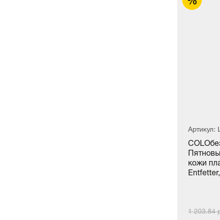
Артикул: LZ-12208
Артикул:
Наполнитель шпатлёвка филлер
COLОбез
COLOURLOCK Filler, 7 ml
Пятновы
кожи п
Entfetter
2 027.52 руб./шт.
1 203.84 