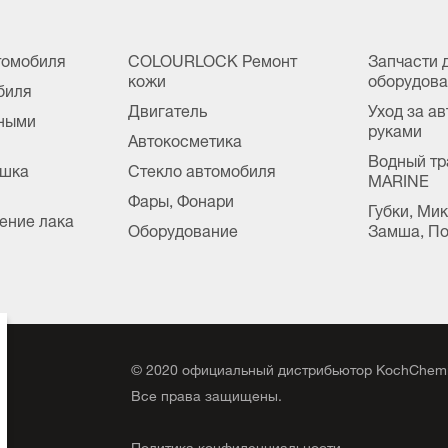
томобиля
COLOURLOCK Ремонт
Запчасти 
кожи
оборудов
биля
Двигатель
Уход за а
сными
руками
Автокосметика
Водный тр
ушка
Стекло автомобиля
MARINE
Фары, Фонари
Губки, Ми
ение лака
Оборудование
Замша, По
©
2020
официальный дистрибьютор KochChemi
,
Все права защищены.
Политика конфиденциальности