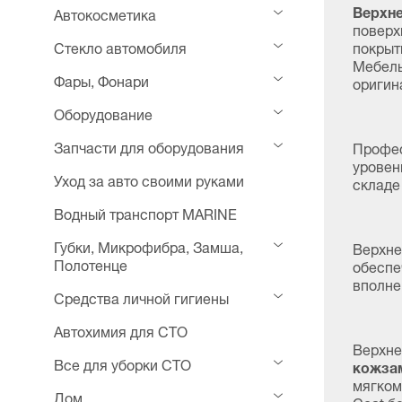
Верхн
Автокосметика
поверх
Стекло автомобиля
покрыт
Мебель
Фары, Фонари
оригин
Оборудование
Запчасти для оборудования
Профес
уровен
Уход за авто своими руками
складе
Водный транспорт MARINE
Губки, Микрофибра, Замша,
Верхне
Полотенце
обеспе
вполне
Средства личной гигиены
Автохимия для СТО
Верхне
Все для уборки СТО
кожза
мягком
Дом
Coat бе