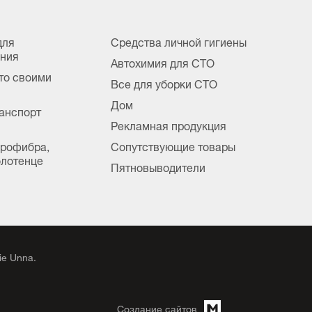
для
Средства личной гигиены
ания
Автохимия для СТО
вто своими
Все для уборки СТО
Дом
анспорт
Рекламная продукция
крофибра,
Сопутствующие товары
лотенце
Пятновыводители
e Unna.
Создание сайтов