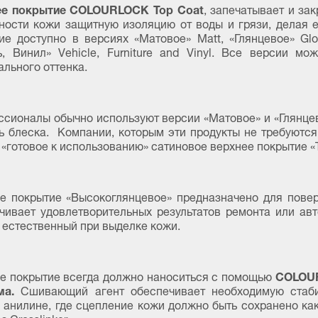
ее покрытие COLOURLOCK Top Coat
, запечатывает и за
ности кожи защитную изоляцию от воды и грязи, делая е
ие доступно в версиях «Матовое» Matt, «Глянцевое» Glos
, Винил» Vehicle, Furniture and Vinyl. Все версии м
ального оттенка.
сионалы обычно используют версии «Матовое» и «Глянцев
ь блеска. Компании, которым эти продукты не требуются
 «готовое к использованию» сатиновое верхнее покрытие «
е покрытие «Высокоглянцевое» предназначено для поверх
чивает удовлетворительных результатов ремонта или авт
 естественный при выделке кожи.
COLOUR
е покрытие всегда должно наноситься с помощью
ма.
Сшивающий агент обеспечивает необходимую стабил
 анилине, где сцепление кожи должно быть сохранено ка
з Crosslinker.