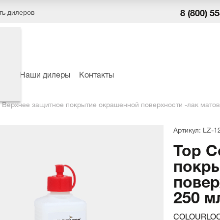
8 (800) 5
ть дилеров
ёры
Наши дилеры
Контакты
t Верхнее защитное покрытие окрашенной поверхности -лак матов
Артикул: LZ-1
Top C
покры
повер
250 м
COLOURLOC