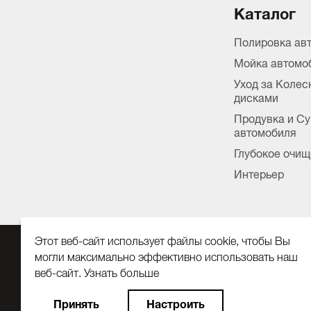
Каталог
Полировка ав
Мойка автомо
Уход за Коле
дисками
Продувка и С
автомобиля
Глубокое очищ
Интерьер
Этот веб-сайт использует файлы cookie, чтобы Вы
могли максимально эффективно использовать наш
ООО «Кох Автомаркет»
веб-сайт.
Узнать больше
127410, г. Москва, Алтуфьевское ш., д. 37, стр. 32, комн. 04
Выберите настройки cookie файлов
ОГРН 1147746062375,
Принять
Настроить
ИНН 7734716954
Минимальные
Аналитические/Функциональные