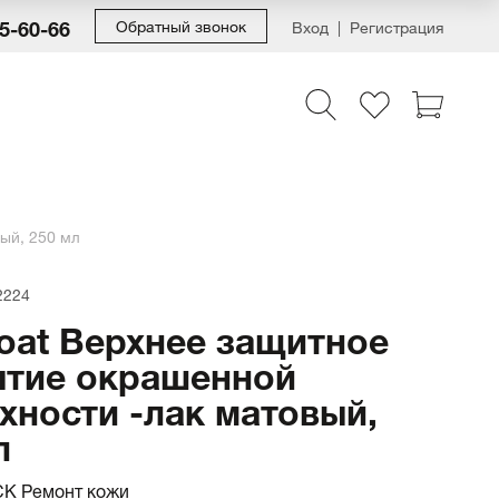
55-60-66
Обратный звонок
Вход
Регистрация
ый, 250 мл
2224
oat Верхнее защитное
тие окрашенной
хности -лак матовый,
л
K Ремонт кожи