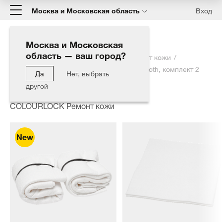
Москва и Московская область
Вход
Москва и Московская
область — ваш город?
Главная
Каталог
COLOURLOCK Ремонт кожи
Вискозная салфетка Colourlock Viscose cloth, комплект 2
Да
Нет, выбрать
штуки
другой
COLOURLOCK Ремонт кожи