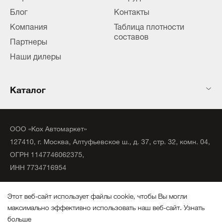
Блог
Контакты
Компания
Таблица плотности
составов
Партнеры
Наши дилеры
Каталог
ООО «Кох Автомаркет»
127410, г. Москва, Алтуфьевское ш., д. 37, стр. 32, комн. 04,
ОГРН 1147746062375,
ИНН 7734716954
©
2020
официальный дистрибьютор KochChemie Unna.
Этот веб-сайт использует файлы cookie, чтобы Вы могли
Все права защищены.
максимально эффективно использовать наш веб-сайт.
Узнать
больше
Политика конфиденциальности