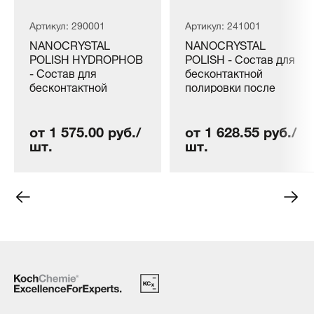
Артикул: 290001
Артикул: 241001
NANOCRYSTAL
NANOCRYSTAL
POLISH HYDROPHOB
POLISH - Состав для
- Состав для
бесконтактной
бесконтактной
полировки после
полировки после
мойки автомобиля с
мойки автомобиля с
гидрофильным
от 1 575.00 руб./
от 1 628.55 руб./
гидрофобным
эффектом
шт.
шт.
эффектом