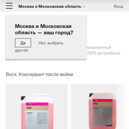
Москва и Московская область
Вход
Москва и Московская
область — ваш город?
Главная
Каталог
Мойка автомобиля
Воск, Консервант после мойки
Да
Нет, выбрать
HOCHGLANZTROCKNER - Сильно концентрированный
другой
горячий воск для вспомогательной сушки ЛКП автомобиля,
(10 л).
Воск, Консервант после мойки