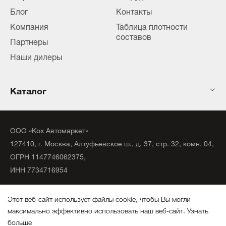
Блог
Контакты
Компания
Таблица плотности
составов
Партнеры
Наши дилеры
Каталог
ООО «Кох Автомаркет»
127410, г. Москва, Алтуфьевское ш., д. 37, стр. 32, комн. 04,
ОГРН 1147746062375,
ИНН 7734716954
©
2020
официальный дистрибьютор KochChemie Unna.
Этот веб-сайт использует файлы cookie, чтобы Вы могли
Все права защищены.
максимально эффективно использовать наш веб-сайт.
Узнать
больше
Политика конфиденциальности