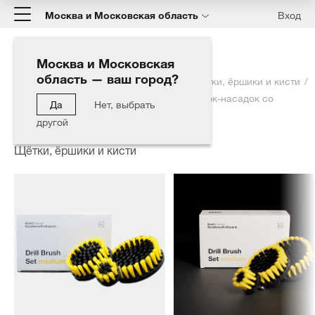
Москва и Московская область
Вход
Москва и Московская
область — ваш город?
Главная
Каталог
Оборудование
Щётки, ёршики и кисти
Drill Brush Set medium - Набор из 3-х щеток-насадок со
Да
Нет, выбрать
средней степенью жесткости щетины
другой
Щётки, ёршики и кисти