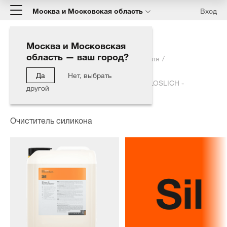
Москва и Московская область
Вход
Москва и Московская
область — ваш город?
Главная
Каталог
Полировка автомобиля
Очиститель силикона
Да
Нет, выбрать
SILICON- & WACHSENTFERNER WASSERLOSLICH -
другой
Растворитель на спиртовой основе, (5 л).
Очиститель силикона