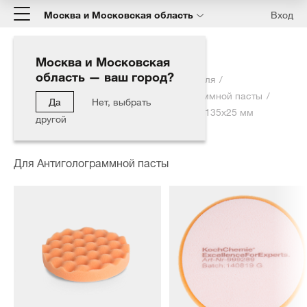
Москва и Московская область
Вход
Москва и Московская
область — ваш город?
Главная
Каталог
Полировка автомобиля
Полировальные круги
Для Антиголограммной пасты
Да
Нет, выбрать
Анти-голограммный полировальный круг 135x25 мм
другой
рифлёный
Для Антиголограммной пасты