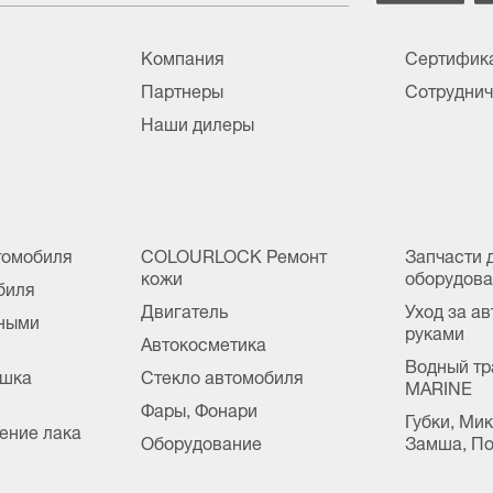
Компания
Сертифик
Партнеры
Сотруднич
Наши дилеры
томобиля
COLOURLOCK Ремонт
Запчасти 
кожи
оборудов
биля
Двигатель
Уход за а
сными
руками
Автокосметика
Водный тр
ушка
Стекло автомобиля
MARINE
Фары, Фонари
Губки, Ми
ение лака
Оборудование
Замша, По