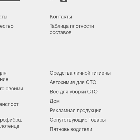
аты
Контакты
ество
Таблица плотности
составов
для
Средства личной гигиены
ания
Автохимия для СТО
вто своими
Все для уборки СТО
Дом
анспорт
Рекламная продукция
крофибра,
Сопутствующие товары
лотенце
Пятновыводители