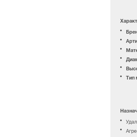
Характ
Брен
Арти
Мат
Диам
Высо
Тип
Назнач
Удал
Агре