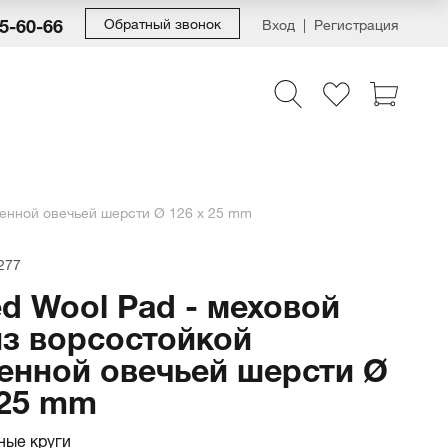
55-60-66
Обратный звонок
Вход
Регистрация
ученной овечьей шерсти Ø 126 x 25 mm
277
ed Wool Pad - меховой
из ворсостойкой
енной овечьей шерсти Ø
 25 mm
ные круги