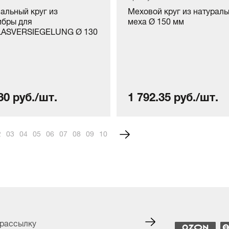
альный круг из
Меховой круг из натураль
бры для
меха Ø 150 мм
ASVERSIEGELUNG Ø 130
30 руб./шт.
1 792.35 руб./шт.
2
3
4
5
6
7
8
9
10
 рассылку