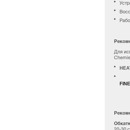
Устр
Восс
Рабо
Реком
Для ис
Chemie
HEA
FINE
Рекоме
Обкатк
20-30 