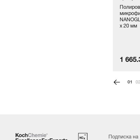
Полировальный круг для АГ
Полиров
абр.паст HARD M2.02, M3.02, P3
микрофи
Ø45х25мм к-кт 5 шт.
NANOGL
x 20 мм
2 937.90 руб./шт.
1 665.
1
Подписка на