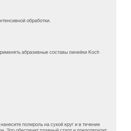
нтенсивной обработки.
 применять абразивные составы линейки Koch
анесите полироль на сухой круг и в течение
он. Это обеспечит плавный старт и предотвратит