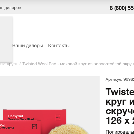
8 (800) 5
ть дилеров
ёры
Наши дилеры
Контакты
ые круги
Twisted Wool Pad - меховой круг из ворсостойкой скр
Артикул: 9998
Twist
круг 
скруч
126 x
Полироваль