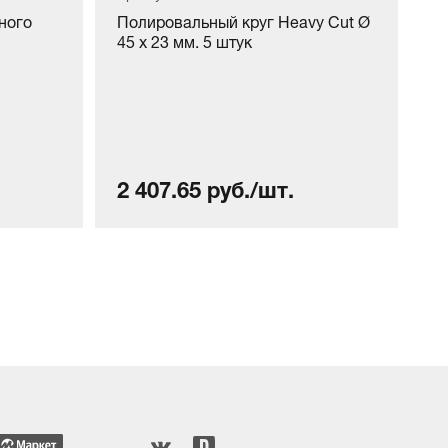
ного
Полировальный круг Heavy Cut Ø
П
45 x 23 мм. 5 штук
Mi
ко
2 407.65 руб./шт.
2