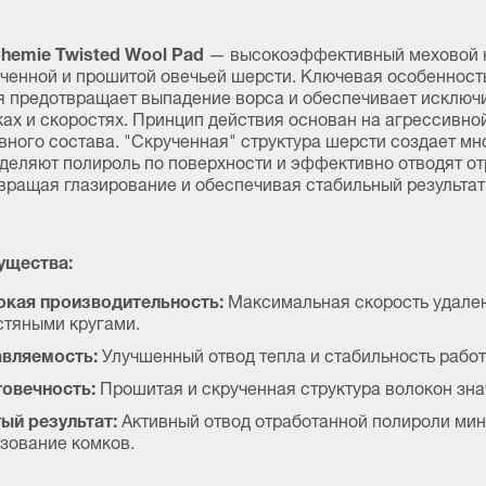
hemie Twisted Wool Pad
— высокоэффективный меховой кр
ученной и прошитой овечьей шерсти. Ключевая особенность 
я предотвращает выпадение ворса и обеспечивает исключ
ках и скоростях. Принцип действия основан на агрессивно
вного состава. "Скрученная" структура шерсти создает м
деляют полироль по поверхности и эффективно отводят от
вращая глазирование и обеспечивая стабильный результат
ущества:
кая производительность:
Максимальная скорость удален
тяными кругами.
вляемость:
Улучшенный отвод тепла и стабильность работ
овечность:
Прошитая и скрученная структура волокон зна
ый результат:
Активный отвод отработанной полироли мин
зование комков.