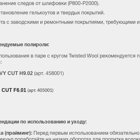
анение следов от шлифовки (P800-P2000).
тановление гелькоутов и твердых покрытий.
та с заводскими и ремонтными покрытиями, требующими и
ендуемые полироли:
пользования в паре с кругом Twisted Wool рекомендуется
:
(арт. 458001)
VY CUT H9.02
 CUT F6.01
(арт. 405001)
ндации по использованию и уходу:
а (прайминг):
Перед первым использованием обязательно н
секунд поработайте на низких оборотах для пропитки волок