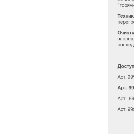
"горячи
Техник
перегр
Очистк
запрещ
послед
Доступ
Арт. 99
Арт. 9
Арт. 99
Арт. 99