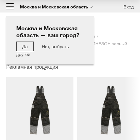
Москва и Московская область
Вход
Москва и Московская
область — ваш город?
Главная
Каталог
Рекламная продукция
Проф. одежда для мойщиков авто КОМБИНЕЗОН черный
Да
Нет, выбрать
размер
другой
Рекламная продукция