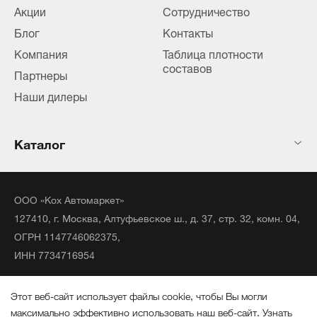
Акции
Сотрудничество
Блог
Контакты
Компания
Таблица плотности
составов
Партнеры
Наши дилеры
Каталог
ООО «Кох Автомаркет»
127410, г. Москва, Алтуфьевское ш., д. 37, стр. 32, комн. 04,
ОГРН 1147746062375,
ИНН 7734716954
©
2020
официальный дистрибьютор KochChemie Unna.
Этот веб-сайт использует файлы cookie, чтобы Вы могли
Все права защищены.
максимально эффективно использовать наш веб-сайт.
Узнать