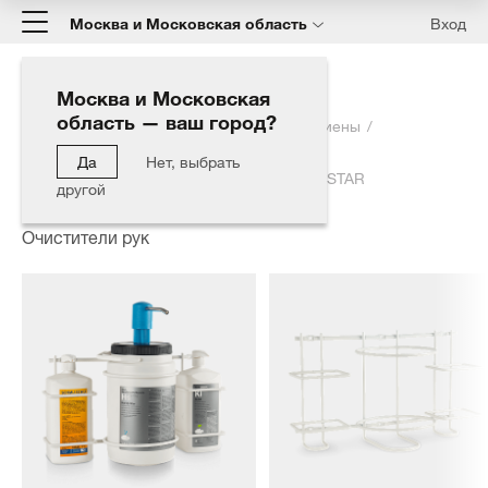
Москва и Московская область
Вход
Москва и Московская
область — ваш город?
Главная
Каталог
Средства личной гигиены
Очистители рук
Да
Нет, выбрать
Ком-кт держатель + 3 насоса для HANDY STAR
другой
Очистители рук