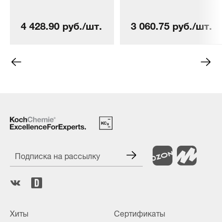
натуральной кожи
спрей для катеров,
для катеров и лодок
лодок и прочих
4 428.90 руб./шт.
3 060.75 руб./шт.
(1 л)
водных транспортных
средств (500 мл)
Подписка на рассылку
Хиты
Сертификаты