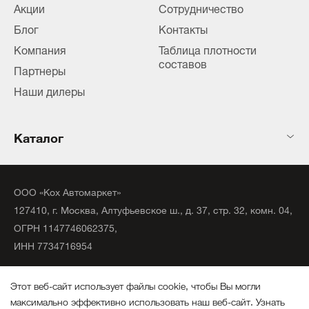
Акции
Сотрудничество
Блог
Контакты
Компания
Таблица плотности
составов
Партнеры
Наши дилеры
Каталог
ООО «Кох Автомаркет»
127410, г. Москва, Алтуфьевское ш., д. 37, стр. 32, комн. 04,
ОГРН 1147746062375,
ИНН 7734716954
©
2020
официальный дистрибьютор KochChemie Unna.
Этот веб-сайт использует файлы cookie, чтобы Вы могли
Все права защищены.
максимально эффективно использовать наш веб-сайт.
Узнать