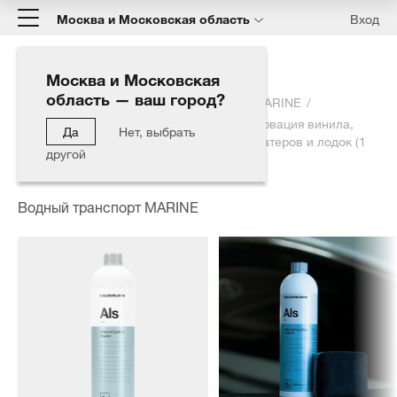
Москва и Московская область
Вход
Москва и Московская
область — ваш город?
Главная
Каталог
Водный транспорт MARINE
Allround Leather Sealant - Защита и консервация винила,
Да
Нет, выбрать
искусственной и натуральной кожи для катеров и лодок (1
другой
л)
Водный транспорт MARINE