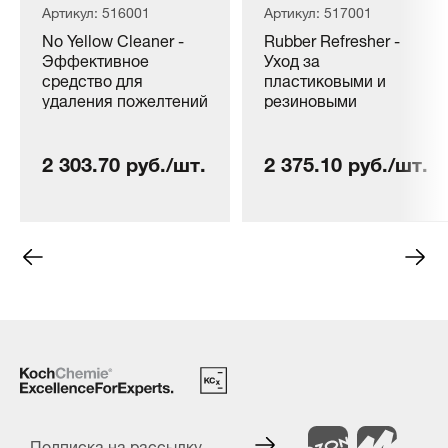
Артикул: 516001
Артикул: 517001
No Yellow Cleaner -
Rubber Refresher -
Эффективное
Уход за
средство для
пластиковыми и
удаления пожелтений
резиновыми
(1 л)
компонентами
водных транспортных
2 303.70 руб./шт.
2 375.10 руб./шт.
средств (1 л)
Подписка на рассылку