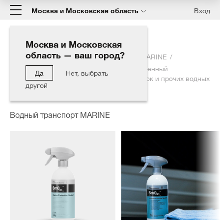
Москва и Московская область
Вход
Москва и Московская
область — ваш город?
Главная
Каталог
Водный транспорт MARINE
Marine Protective Sealant - Высококачественный
Да
Нет, выбрать
консервирующий спрей для катеров, лодок и прочих водных
другой
транспортных средств (500 мл)
Водный транспорт MARINE