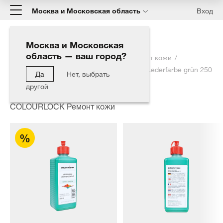
Москва и Московская область
Вход
Москва и Московская
область — ваш город?
Главная
Каталог
COLOURLOCK Ремонт кожи
Краска для кожи COLOURLOCK зелёная Lederfarbe grün 250
Да
Нет, выбрать
мл
другой
COLOURLOCK Ремонт кожи