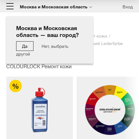
Москва и Московская область
Вход
Москва и Московская
область — ваш город?
Главная
Каталог
COLOURLOCK Ремонт кожи
Краска для кожи COLOURLOCK темно-синий Lederfarbe
Да
Нет, выбрать
tiefblau 250 мл
другой
COLOURLOCK Ремонт кожи