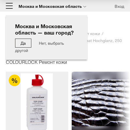
Москва и Московская область
Вход
Москва и Московская
область — ваш город?
Главная
Каталог
COLOURLOCK Ремонт кожи
Глянцевый лак для кожи Colourlock Top Coat Hochglanz, 250
Да
Нет, выбрать
мл
другой
COLOURLOCK Ремонт кожи