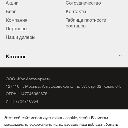
Акции
Сотрудничество
Блог
Контакты
Компания
Таблица плотности
составов
Партнеры
Наши дилеры
Каталог
ООО «Кох Автомаркет»
127410, г. Москва, Алтуфьевское ш., д. 37, стр. 32, комн. 04,
ОГРН 1147746062375,
ИНН 7734716954
©
2020
официальный дистрибьютор KochChemie Unna.
Этот веб-сайт использует файлы cookie, чтобы Вы могли
Все права защищены.
максимально эффективно использовать наш веб-сайт.
Узнать