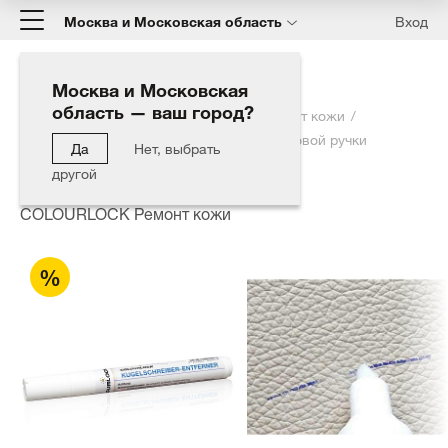
Москва и Московская область
Вход
Москва и Московская
область — ваш город?
Главная
Каталог
COLOURLOCK Ремонт кожи
Жидкость для удаления чернил от шариковой ручки
Да
Нет, выбрать
COLOURLOCK, 9,5 мл
другой
COLOURLOCK Ремонт кожи