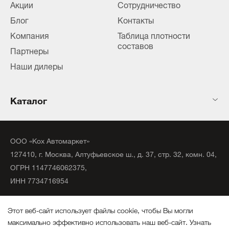
Акции
Сотрудничество
Блог
Контакты
Компания
Таблица плотности
составов
Партнеры
Наши дилеры
Каталог
ООО «Кох Автомаркет»
127410, г. Москва, Алтуфьевское ш., д. 37, стр. 32, комн. 04,
ОГРН 1147746062375,
ИНН 7734716954
©
2020
официальный дистрибьютор KochChemie Unna.
Этот веб-сайт использует файлы cookie, чтобы Вы могли
Все права защищены.
максимально эффективно использовать наш веб-сайт.
Узнать